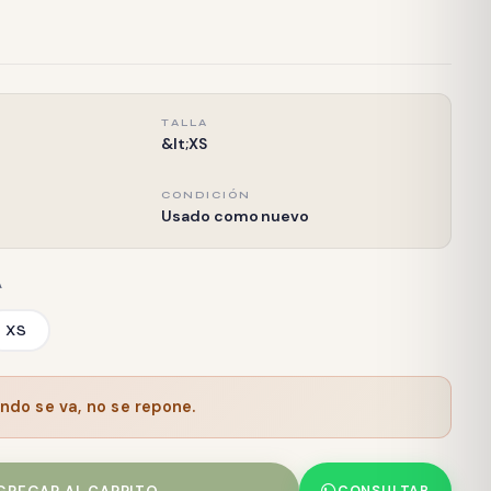
TALLA
&lt;XS
CONDICIÓN
Usado como nuevo
A
XS
ndo se va, no se repone.