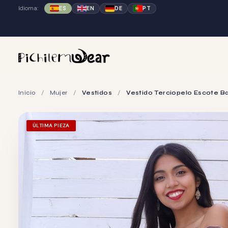
Idioma:
ES
EN
DE
PT
Inicio
/
Mujer
/
Vestidos
/
Vestido Terciopelo Escote B
ÚLTIMA PIEZA