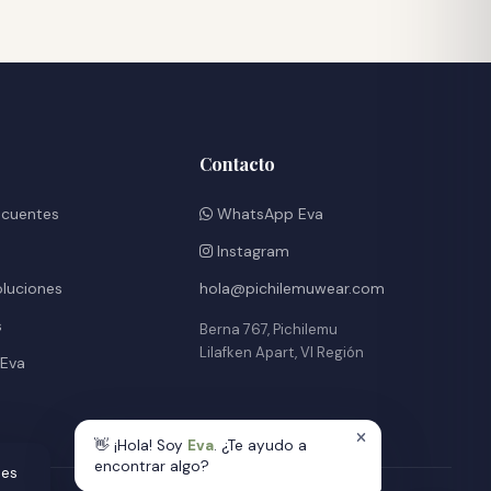
Contacto
ecuentes
WhatsApp Eva
Instagram
oluciones
hola@pichilemuwear.com
s
Berna 767, Pichilemu
Lilafken Apart, VI Región
 Eva
👋 ¡Hola! Soy
Eva
. ¿Te ayudo a
encontrar algo?
des