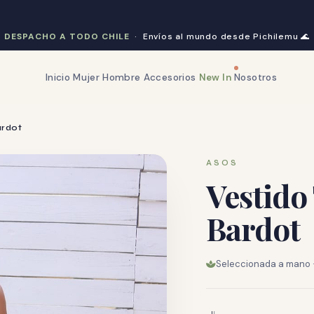
DESPACHO A TODO CHILE
· Envíos al mundo desde Pichilemu
🌊
Inicio
Mujer
Hombre
Accesorios
New In
Nosotros
ardot
ASOS
Vestido
Bardot
Seleccionada a mano · 