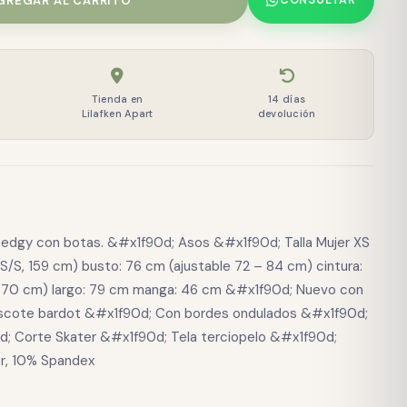
GREGAR AL CARRITO
CONSULTAR
Tienda en
14 días
Lilafken Apart
devolución
 edgy con botas. &#x1f90d; Asos &#x1f90d; Talla Mujer XS
XS/S, 159 cm) busto: 76 cm (ajustable 72 – 84 cm) cintura:
– 70 cm) largo: 79 cm manga: 46 cm &#x1f90d; Nuevo con
scote bardot &#x1f90d; Con bordes ondulados &#x1f90d;
d; Corte Skater &#x1f90d; Tela terciopelo &#x1f90d;
er, 10% Spandex