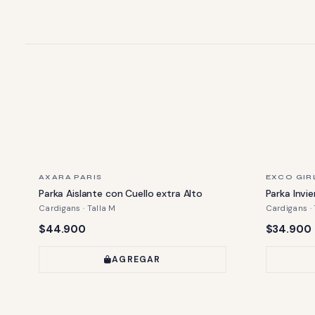
ÚLTIMA PIEZA
ÚLTIMA PIE
AXARA PARIS
EXCO GIR
Parka Aislante con Cuello extra Alto
Parka Invi
Cardigans · Talla M
Cardigans · 
Precio:
Precio:
$44.900
$34.900
AGREGAR