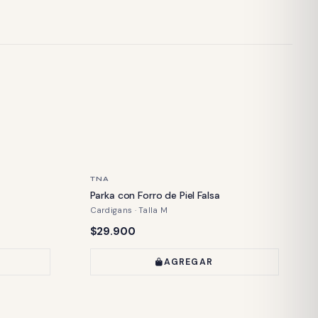
ÚLTIMA PIEZA
TNA
Parka con Forro de Piel Falsa
Cardigans · Talla M
Precio:
$29.900
AGREGAR