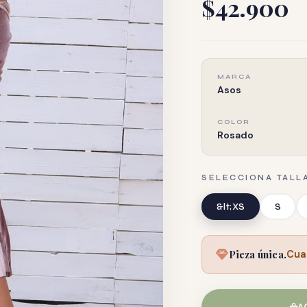
$42.900
MARCA
Asos
COLOR
Rosado
SELECCIONA TALL
&lt;XS
S
Pieza única.
Cua