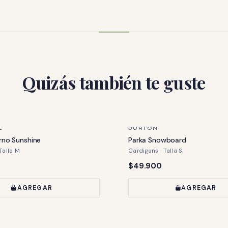
Quizás también te guste
ZA
ÚLTIMA PIEZA
L
BURTON
erno Sunshine
Parka Snowboard
Talla M
Cardigans · Talla S
Precio:
$49.900
AGREGAR
AGREGAR