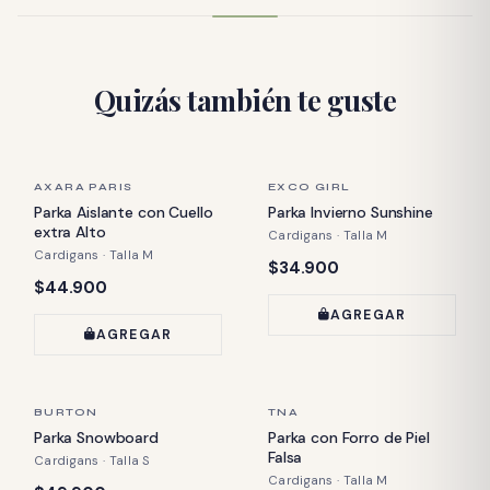
Quizás también te guste
ÚLTIMA PIEZA
ÚLTIMA PIEZA
AXARA PARIS
EXCO GIRL
Parka Aislante con Cuello
Parka Invierno Sunshine
extra Alto
Cardigans · Talla M
Cardigans · Talla M
Precio:
$34.900
Precio:
$44.900
AGREGAR
AGREGAR
ÚLTIMA PIEZA
ÚLTIMA PIEZA
BURTON
TNA
Parka Snowboard
Parka con Forro de Piel
Falsa
Cardigans · Talla S
Cardigans · Talla M