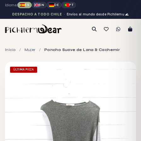
Idioma:
ES
EN
DE
PT
DESPACHO A TODO CHILE
· Envíos al mundo desde Pichilemu
🌊
Inicio
/
Mujer
/
Poncho Suave de Lana & Cachemir
ÚLTIMA PIEZA