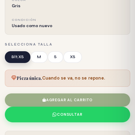
Gris
CONDICIÓN
Usado como nuevo
SELECCIONA TALLA
&lt;XS
M
S
XS
Pieza única.
Cuando se va, no se repone.
AGREGAR AL CARRITO
CONSULTAR