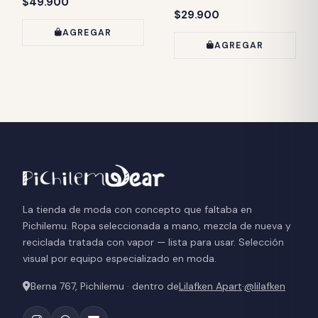
Precio:
$49.900
Precio:
$29.900
AGREGAR
AGREGAR
La tienda de moda con concepto que faltaba en
Pichilemu. Ropa seleccionada a mano, mezcla de nueva y
reciclada tratada con vapor — lista para usar. Selección
visual por equipo especializado en moda.
Berna 767, Pichilemu · dentro de
Lilafken Apart
·
@lilafken