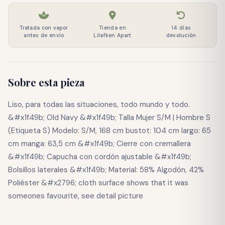
Tratada con vapor
Tienda en
14 días
antes de envío
Lilafken Apart
devolución
Sobre esta pieza
Liso, para todas las situaciones, todo mundo y todo.
&#x1f49b; Old Navy &#x1f49b; Talla Mujer S/M | Hombre S
(Etiqueta S) Modelo: S/M, 168 cm bustot: 104 cm largo: 65
cm manga: 63,5 cm &#x1f49b; Cierre con cremallera
&#x1f49b; Capucha con cordón ajustable &#x1f49b;
Bolsillos laterales &#x1f49b; Material: 58% Algodón, 42%
Poliéster &#x2796; cloth surface shows that it was
someones favourite, see detail picture