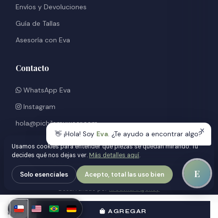
Envíos y Devoluciones
Guía de Tallas
Asesoría con Eva
Contacto
WhatsApp Eva
Instagram
hola@pichilemuwear.com
👋 ¡Hola! Soy
Eva
. ¿Te ayudo a encontrar algo?
Berna 767, Pichilemu
Usamos cookies para entender qué piezas se quedan mirando. Tú
Lilafken Apart, VI Región
decides qué nos dejas ver.
Más detalles aquí
.
© 2026 PichilemuWear. Todos los derechos reservados.
E
Solo esenciales
Acepto, total las uso bien
Hecho con amor en Pichilemu, Chile
🌊
Desarrollado por
Kreathur.Agency
$5.900
AGREGAR
Política de Privacidad · Ley 21.719