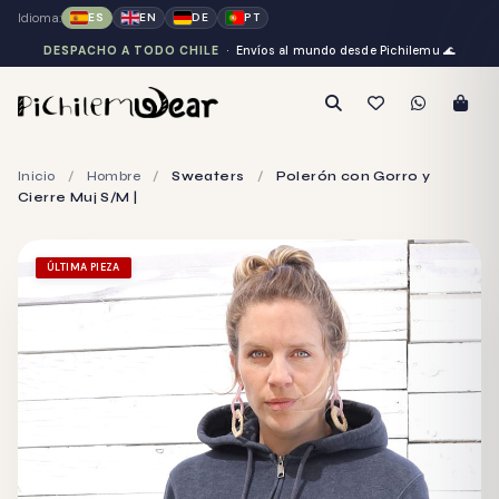
Idioma:
ES
EN
DE
PT
DESPACHO A TODO CHILE
· Envíos al mundo desde Pichilemu
🌊
Inicio
/
Hombre
/
Sweaters
/
Polerón con Gorro y
Cierre Muj S/M |
ÚLTIMA PIEZA