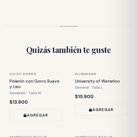
Quizás también te guste
ÚLTIMA PIEZA
ÚLTIMA PIEZA
COZY CREEK
DUBWEAR
Polerón con Gorro Suave
University of Waterloo
y Liso
General · Talla L
Sweaters · Talla M
Precio:
$15.900
Precio:
$13.900
AGREGAR
AGREGAR
ÚLTIMA PIEZA
ÚLTIMA PIEZA
AMERICAN EAGLE
AMERICAN EAGLE