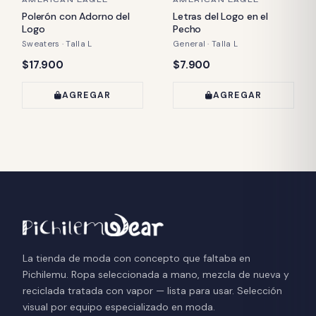
Polerón con Adorno del
Letras del Logo en el
Logo
Pecho
Sweaters · Talla L
General · Talla L
Precio:
Precio:
$17.900
$7.900
AGREGAR
AGREGAR
La tienda de moda con concepto que faltaba en
Pichilemu. Ropa seleccionada a mano, mezcla de nueva y
reciclada tratada con vapor — lista para usar. Selección
visual por equipo especializado en moda.