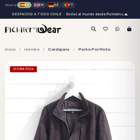
Idioma:
ES
EN
DE
PT
DESPACHO A TODO CHILE
· Envíos al mundo desde Pichilemu
🌊
Inicio
/
Hombre
/
Cardigans
/
Parka Portfolio
ÚLTIMA PIEZA