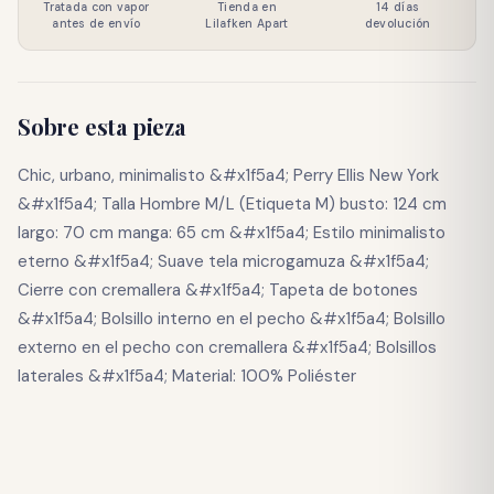
Tratada con vapor
Tienda en
14 días
antes de envío
Lilafken Apart
devolución
Sobre esta pieza
Chic, urbano, minimalisto &#x1f5a4; Perry Ellis New York
&#x1f5a4; Talla Hombre M/L (Etiqueta M) busto: 124 cm
largo: 70 cm manga: 65 cm &#x1f5a4; Estilo minimalisto
eterno &#x1f5a4; Suave tela microgamuza &#x1f5a4;
Cierre con cremallera &#x1f5a4; Tapeta de botones
&#x1f5a4; Bolsillo interno en el pecho &#x1f5a4; Bolsillo
externo en el pecho con cremallera &#x1f5a4; Bolsillos
laterales &#x1f5a4; Material: 100% Poliéster