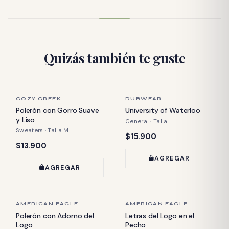
Quizás también te guste
ÚLTIMA PIEZA
ÚLTIMA PIEZA
COZY CREEK
DUBWEAR
Polerón con Gorro Suave
University of Waterloo
y Liso
General · Talla L
Sweaters · Talla M
Precio:
$15.900
Precio:
$13.900
AGREGAR
AGREGAR
ÚLTIMA PIEZA
ÚLTIMA PIEZA
AMERICAN EAGLE
AMERICAN EAGLE
Polerón con Adorno del
Letras del Logo en el
Logo
Pecho