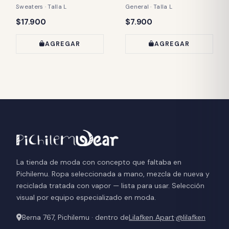
Sweaters · Talla L
General · Talla L
Precio:
Precio:
$17.900
$7.900
AGREGAR
AGREGAR
La tienda de moda con concepto que faltaba en
Pichilemu. Ropa seleccionada a mano, mezcla de nueva y
reciclada tratada con vapor — lista para usar. Selección
visual por equipo especializado en moda.
Berna 767, Pichilemu · dentro de
Lilafken Apart
·
@lilafken