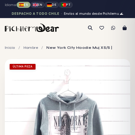
Idioma:
ES
EN
DE
PT
DESPACHO A TODO CHILE
· Envíos al mundo desde Pichilemu
🌊
Inicio
/
Hombre
/
New York City Hoodie Muj XS/S |
ÚLTIMA PIEZA