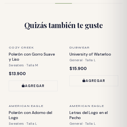
Quizás también te guste
ÚLTIMA PIEZA
ÚLTIMA PIEZA
COZY CREEK
DUBWEAR
Polerón con Gorro Suave
University of Waterloo
y Liso
General · Talla L
Sweaters · Talla M
Precio:
$15.900
Precio:
$13.900
AGREGAR
AGREGAR
ÚLTIMA PIEZA
ÚLTIMA PIEZA
AMERICAN EAGLE
AMERICAN EAGLE
Polerón con Adorno del
Letras del Logo en el
Logo
Pecho
Sweaters · Talla L
General · Talla L