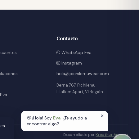
Contacto
ecuentes
WhatsApp Eva
Instagram
oluciones
hola@pichilemuwear.com
s
Berna 767, Pichilemu
Lilafken Apart, VI Región
 Eva
👋 ¡Hola! Soy
Eva
. ¿Te ayudo a
encontrar algo?
des
Desarrollado por
Kreathur.Agency