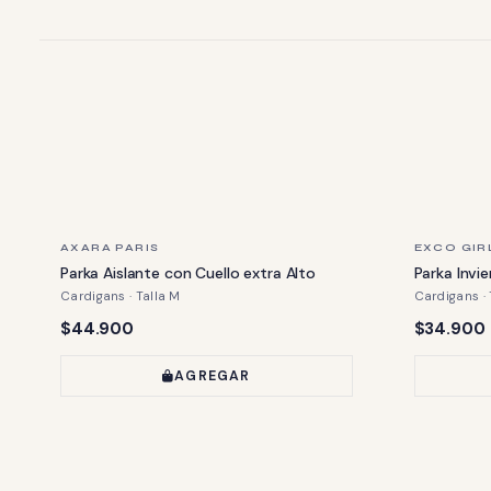
ÚLTIMA PIEZA
ÚLTIMA PIE
AXARA PARIS
EXCO GIR
Parka Aislante con Cuello extra Alto
Parka Invi
Cardigans · Talla M
Cardigans · 
Precio:
Precio:
$44.900
$34.900
AGREGAR