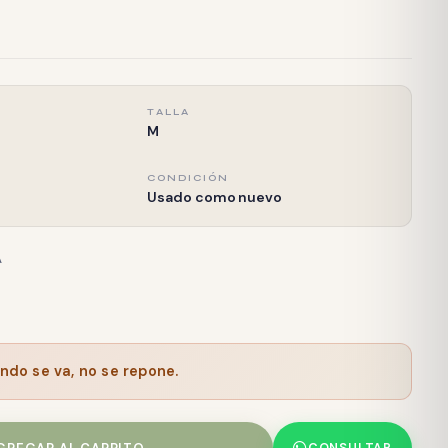
TALLA
M
CONDICIÓN
Usado como nuevo
A
ndo se va, no se repone.