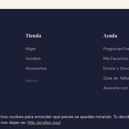
Tienda
Ayuda
Mujer
Preguntas Fr
Hombre
Mis Favoritos
Accesorios
Envíos y Dev
Guía de Talla
New In
Asesoría con
mos cookies para entender qué piezas se quedan mirando. Tú deci
 nos dejas ver.
Más detalles aquí
.
Hecho con amor en Pichilemu, Chile
🌊