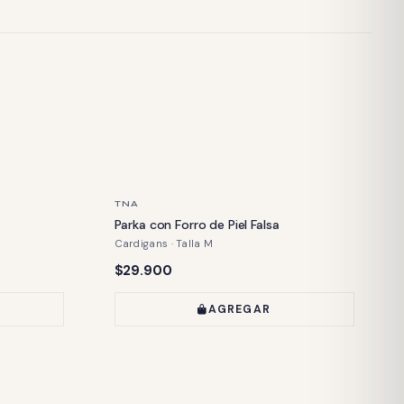
ÚLTIMA PIEZA
TNA
Parka con Forro de Piel Falsa
Cardigans · Talla M
Precio:
$29.900
AGREGAR