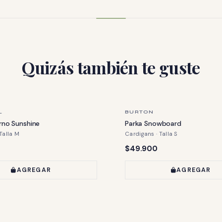
Quizás también te guste
ZA
ÚLTIMA PIEZA
L
BURTON
erno Sunshine
Parka Snowboard
Talla M
Cardigans · Talla S
Precio:
$49.900
AGREGAR
AGREGAR