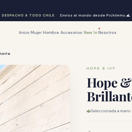
DESPACHO A TODO CHILE
· Envíos al mundo desde Pichilemu
🌊
Inicio
Mujer
Hombre
Accesorios
New In
Nosotros
llante
HOPE & IVY
Hope & 
Brillant
Seleccionada a mano · 