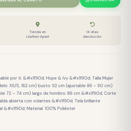
GREGAR AL CARRITO
CONSULTAR
Tienda en
14 días
Lilafken Apart
devolución
hable por ti. &#x1f90d; Hope & Ivy &#x1f90d; Talla Mujer
elo: XS/S, 162 cm) busto: 92 cm (ajustable 86 – 90 cm)
able 72 – 74 cm) largo de hombro: 86 cm &#x1f90d; Corte
lda abierta con volantes &#x1f90d; Tela brillante
al &#x1f90d; Material: 100% Poliéster