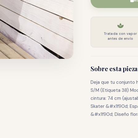
A
Tratada con vapor
antes de envío
Sobre esta pieza
Deja que tu conjunto 
S/M (Etiqueta 38) Mod
cintura: 74 cm (ajust
Skater &#x1f90d; Espa
&#x1f90d; Diseño flor