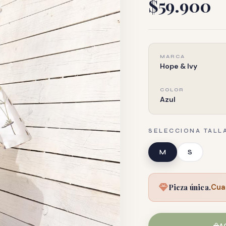
$59.900
MARCA
Hope & Ivy
COLOR
Azul
SELECCIONA TALL
M
S
Pieza única.
Cua