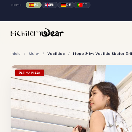
Idioma:
ES
EN
DE
PT
Inicio
/
Mujer
/
Vestidos
/
Hope & Ivy Vestido Skater Bri
ÚLTIMA PIEZA