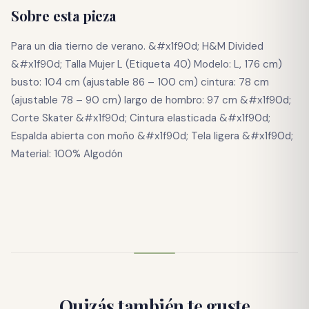
Sobre esta pieza
Para un dia tierno de verano. &#x1f90d; H&M Divided
&#x1f90d; Talla Mujer L (Etiqueta 40) Modelo: L, 176 cm)
busto: 104 cm (ajustable 86 – 100 cm) cintura: 78 cm
(ajustable 78 – 90 cm) largo de hombro: 97 cm &#x1f90d;
Corte Skater &#x1f90d; Cintura elasticada &#x1f90d;
Espalda abierta con moño &#x1f90d; Tela ligera &#x1f90d;
Material: 100% Algodón
Quizás también te guste