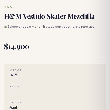
H&M
H&M Vestido Skater Mezclilla
Seleccionada a mano · Tratada con vapor · Lista para usar
$14.900
MARCA
H&M
TALLA
L
COLOR
Azul