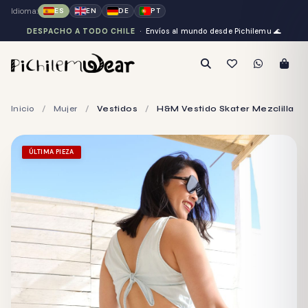
Idioma:
ES
EN
DE
PT
DESPACHO A TODO CHILE
· Envíos al mundo desde Pichilemu
🌊
Inicio
/
Mujer
/
Vestidos
/
H&M Vestido Skater Mezclilla
ÚLTIMA PIEZA