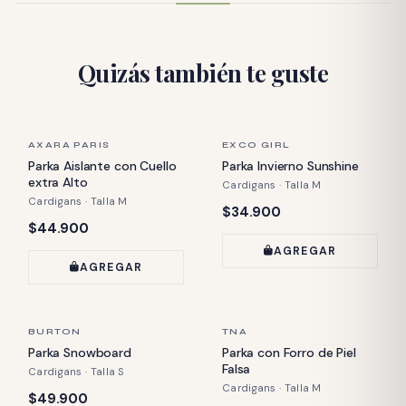
Quizás también te guste
ÚLTIMA PIEZA
ÚLTIMA PIEZA
AXARA PARIS
EXCO GIRL
Parka Aislante con Cuello
Parka Invierno Sunshine
extra Alto
Cardigans · Talla M
Cardigans · Talla M
Precio:
$34.900
Precio:
$44.900
AGREGAR
AGREGAR
ÚLTIMA PIEZA
ÚLTIMA PIEZA
BURTON
TNA
Parka Snowboard
Parka con Forro de Piel
Falsa
Cardigans · Talla S
Cardigans · Talla M
Precio:
$49.900