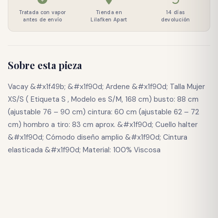
Tratada con vapor
Tienda en
14 días
antes de envío
Lilafken Apart
devolución
Sobre esta pieza
Vacay &#x1f49b; &#x1f90d; Ardene &#x1f90d; Talla Mujer
XS/S ( Etiqueta S , Modelo es S/M, 168 cm) busto: 88 cm
(ajustable 76 – 90 cm) cintura: 60 cm (ajustable 62 – 72
cm) hombro a tiro: 83 cm aprox. &#x1f90d; Cuello halter
&#x1f90d; Cómodo diseño amplio &#x1f90d; Cintura
elasticada &#x1f90d; Material: 100% Viscosa