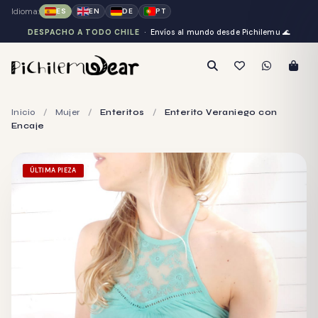
Idioma:
ES
EN
DE
PT
DESPACHO A TODO CHILE
· Envíos al mundo desde Pichilemu
🌊
Inicio
/
Mujer
/
Enteritos
/
Enterito Veraniego con
Encaje
ÚLTIMA PIEZA