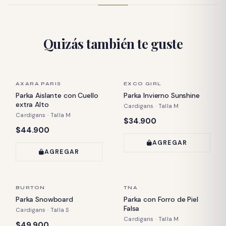
Quizás también te guste
ÚLTIMA PIEZA
ÚLTIMA PIEZA
AXARA PARIS
EXCO GIRL
Parka Aislante con Cuello
Parka Invierno Sunshine
extra Alto
Cardigans · Talla M
Cardigans · Talla M
Precio:
$34.900
Precio:
$44.900
AGREGAR
AGREGAR
ÚLTIMA PIEZA
ÚLTIMA PIEZA
BURTON
TNA
Parka Snowboard
Parka con Forro de Piel
Falsa
Cardigans · Talla S
Cardigans · Talla M
Precio:
$49.900