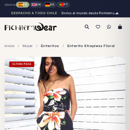
Idioma:
ES
EN
DE
PT
DESPACHO A TODO CHILE
· Envíos al mundo desde Pichilemu
🌊
Inicio
/
Mujer
/
Enteritos
/
Enterito Strapless Floral
ÚLTIMA PIEZA