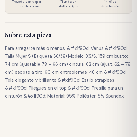
Tratada con vapor
Tienda en
14 días
antes de envío
Lilafken Apart
devolución
Sobre esta pieza
Para arregarte más o menos. &#x1f90d; Venus &#x1f90d;
Talla Mujer S (Etiqueta 36/38) Modelo: XS/S, 159 cm busto:
74 cm (ajustable 78 – 66 cm) cintura: 62 cm (ajust. 62 – 78
cm) escote a tiro: 60 cm entrepiernas: 48 cm &#x1f90d;
Tela elegante y brilliante &#x1f90d; Estilo strapless
&#x1f90d; Pliegues en el top &#x1f90d; Presilla para un
cinturón &#x1f90d; Material: 95% Poliéster, 5% Spandex