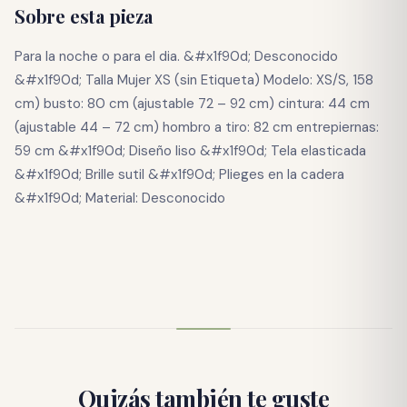
Sobre esta pieza
Para la noche o para el dia. &#x1f90d; Desconocido
&#x1f90d; Talla Mujer XS (sin Etiqueta) Modelo: XS/S, 158
cm) busto: 80 cm (ajustable 72 – 92 cm) cintura: 44 cm
(ajustable 44 – 72 cm) hombro a tiro: 82 cm entrepiernas:
59 cm &#x1f90d; Diseño liso &#x1f90d; Tela elasticada
&#x1f90d; Brille sutil &#x1f90d; Plieges en la cadera
&#x1f90d; Material: Desconocido
Quizás también te guste