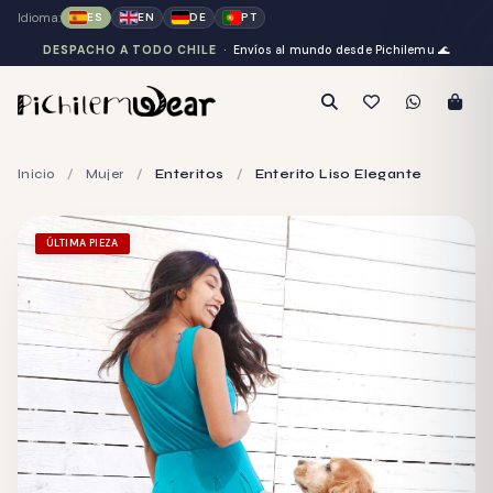
Idioma:
ES
EN
DE
PT
DESPACHO A TODO CHILE
· Envíos al mundo desde Pichilemu
🌊
Inicio
/
Mujer
/
Enteritos
/
Enterito Liso Elegante
ÚLTIMA PIEZA