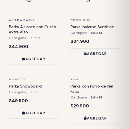
ÚLTIMA PIEZA
ÚLTIMA PIEZA
AXARA PARIS
EXCO GIRL
Parka Aislante con Cuello
Parka Invierno Sunshine
extra Alto
Cardigans · Talla M
Cardigans · Talla M
Precio:
$34.900
Precio:
$44.900
AGREGAR
AGREGAR
ÚLTIMA PIEZA
ÚLTIMA PIEZA
BURTON
TNA
Parka Snowboard
Parka con Forro de Piel
Falsa
Cardigans · Talla S
Cardigans · Talla M
Precio:
$49.900
Precio:
$29.900
AGREGAR
AGREGAR