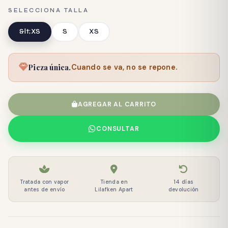
SELECCIONA TALLA
&lt;XS
S
XS
Pieza única.
Cuando se va, no se repone.
AGREGAR AL CARRITO
CONSULTAR
Tratada con vapor
Tienda en
14 días
antes de envío
Lilafken Apart
devolución