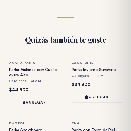
Quizás también te guste
ÚLTIMA PIEZA
ÚLTIMA PIEZA
AXARA PARIS
EXCO GIRL
Parka Aislante con Cuello
Parka Invierno Sunshine
extra Alto
Cardigans · Talla M
Cardigans · Talla M
Precio:
$34.900
Precio:
$44.900
AGREGAR
AGREGAR
ÚLTIMA PIEZA
ÚLTIMA PIEZA
BURTON
TNA
Parka Snowboard
Parka con Forro de Piel