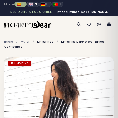
Idioma:
ES
EN
DE
PT
DESPACHO A TODO CHILE
· Envíos al mundo desde Pichilemu
🌊
Inicio
/
Mujer
/
Enteritos
/
Enterito Largo de Rayas
Verticales
ÚLTIMA PIEZA