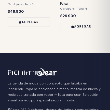
Falsa
Cardigans · Talla S
Cardigans · Talla M
Precio:
$49.900
Precio:
$29.900
AGREGAR
AGREGAR
La tienda de moda con concepto que faltaba en
Pichilemu. Ropa seleccionada a mano, mezcla de nueva y
reciclada tratada con vapor — lista para usar. Selección
visual por equipo especializado en moda.
Berna 767, Pichilemu · dentro de
Lilafken Apart
·
@lilafken