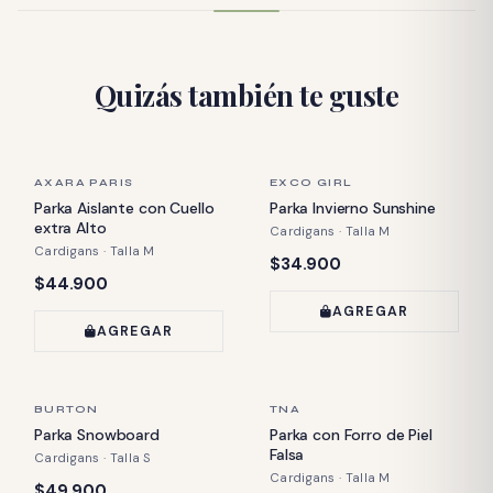
Quizás también te guste
ÚLTIMA PIEZA
ÚLTIMA PIEZA
AXARA PARIS
EXCO GIRL
Parka Aislante con Cuello
Parka Invierno Sunshine
extra Alto
Cardigans · Talla M
Cardigans · Talla M
Precio:
$34.900
Precio:
$44.900
AGREGAR
AGREGAR
ÚLTIMA PIEZA
ÚLTIMA PIEZA
BURTON
TNA
Parka Snowboard
Parka con Forro de Piel
Falsa
Cardigans · Talla S
Cardigans · Talla M
Precio:
$49.900