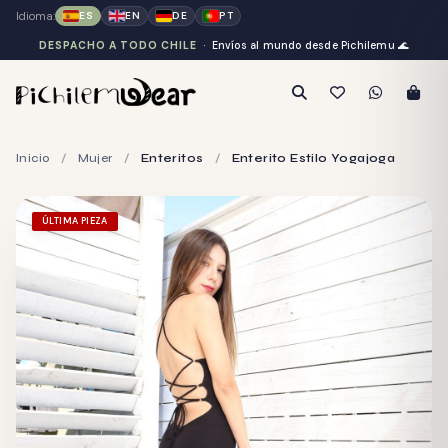
Idioma:
ES
EN
DE
PT
DESPACHO A TODO CHILE
· Envíos al mundo desde Pichilemu
🌊
Inicio
/
Mujer
/
Enteritos
/
Enterito Estilo Yogajoga
ÚLTIMA PIEZA