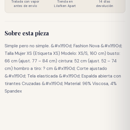
Tratada con vapor
Tienda en
14 días
antes de envío
Lilafken Apart
devolución
Sobre esta pieza
Simple pero no simple. &#x1f90d; Fashion Nova &#x1f90d;
Talla Mujer XS (Etiqueta XS) Modelo: XS/S, 160 cm) busto:
66 cm (ajust. 77 – 84 cm) cintura: 52 cm (ajust. 52 – 74
cm) hombro a tiro: ? cm &#x1f90d; Corte ajustado
&#x1f90d; Tela elasticada &#x1f90d; Espalda abierta con
tirantes Cruzadas &#x1f90d; Material: 96% Viscosa, 4%
Spandex