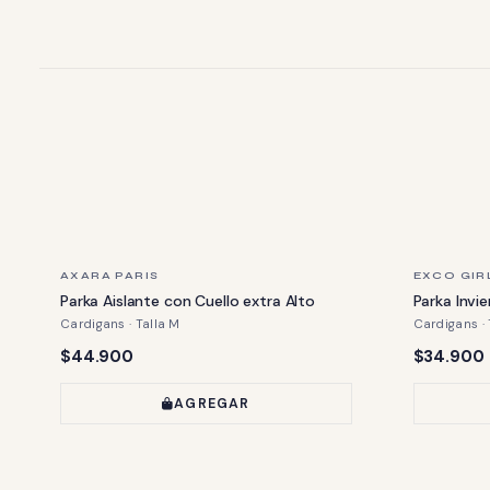
ÚLTIMA PIEZA
ÚLTIMA PIE
AXARA PARIS
EXCO GIR
Parka Aislante con Cuello extra Alto
Parka Invi
Cardigans · Talla M
Cardigans · 
Precio:
Precio:
$44.900
$34.900
AGREGAR