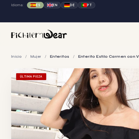
Idioma:
ES
EN
DE
PT
Inicio
/
Mujer
/
Enteritos
/
Enterito Estilo Carmen con 
ÚLTIMA PIEZA