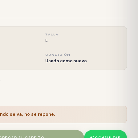
TALLA
L
CONDICIÓN
Usado como nuevo
A
ndo se va, no se repone.