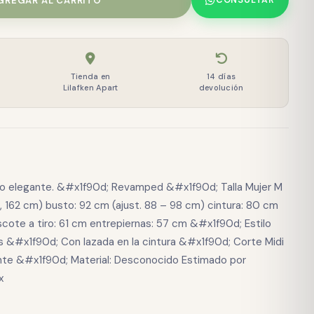
GREGAR AL CARRITO
CONSULTAR
Tienda en
14 días
Lilafken Apart
devolución
e o elegante. &#x1f90d; Revamped &#x1f90d; Talla Mujer M
, 162 cm) busto: 92 cm (ajust. 88 – 98 cm) cintura: 80 cm
scote a tiro: 61 cm entrepiernas: 57 cm &#x1f90d; Estilo
s &#x1f90d; Con lazada en la cintura &#x1f90d; Corte Midi
nte &#x1f90d; Material: Desconocido Estimado por
x