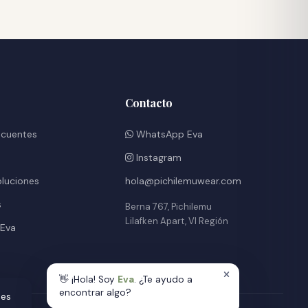
Contacto
ecuentes
WhatsApp Eva
Instagram
oluciones
hola@pichilemuwear.com
s
Berna 767, Pichilemu
Lilafken Apart, VI Región
 Eva
👋 ¡Hola! Soy
Eva
. ¿Te ayudo a
encontrar algo?
des