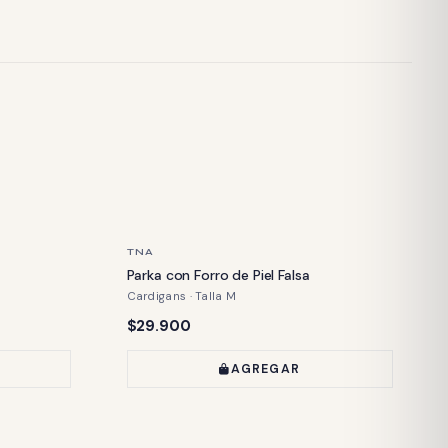
ÚLTIMA PIEZA
TNA
Parka con Forro de Piel Falsa
Cardigans · Talla M
Precio:
$29.900
AGREGAR