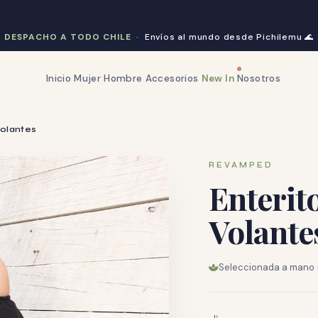
DESPACHO A TODO CHILE
· Envíos al mundo desde Pichilemu
🌊
Inicio
Mujer
Hombre
Accesorios
New In
Nosotros
Volantes
REVAMPED
Enterit
Volante
Seleccionada a mano · 