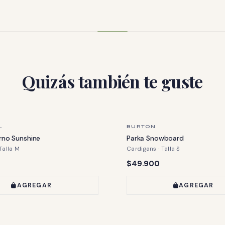
Quizás también te guste
ZA
ÚLTIMA PIEZA
L
BURTON
erno Sunshine
Parka Snowboard
Talla M
Cardigans · Talla S
Precio:
$49.900
AGREGAR
AGREGAR