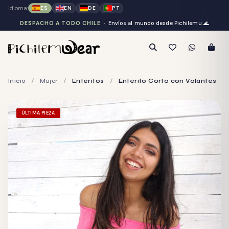
Idioma:
ES
EN
DE
PT
DESPACHO A TODO CHILE
· Envíos al mundo desde Pichilemu
🌊
Inicio
/
Mujer
/
Enteritos
/
Enterito Corto con Volantes
ÚLTIMA PIEZA