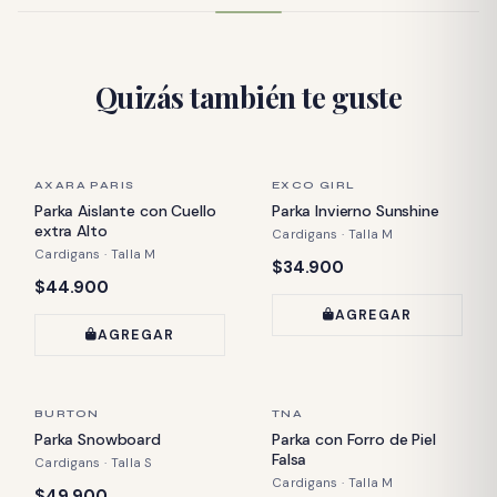
Quizás también te guste
ÚLTIMA PIEZA
ÚLTIMA PIEZA
AXARA PARIS
EXCO GIRL
Parka Aislante con Cuello
Parka Invierno Sunshine
extra Alto
Cardigans · Talla M
Cardigans · Talla M
Precio:
$34.900
Precio:
$44.900
AGREGAR
AGREGAR
ÚLTIMA PIEZA
ÚLTIMA PIEZA
BURTON
TNA
Parka Snowboard
Parka con Forro de Piel
Falsa
Cardigans · Talla S
Cardigans · Talla M
Precio:
$49.900