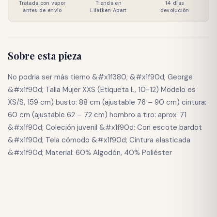
Tratada con vapor
Tienda en
14 días
antes de envío
Lilafken Apart
devolución
Sobre esta pieza
No podria ser más tierno &#x1f380; &#x1f90d; George
&#x1f90d; Talla Mujer XXS (Etiqueta L, 10-12) Modelo es
XS/S, 159 cm) busto: 88 cm (ajustable 76 – 90 cm) cintura:
60 cm (ajustable 62 – 72 cm) hombro a tiro: aprox. 71
&#x1f90d; Coleción juvenil &#x1f90d; Con escote bardot
&#x1f90d; Tela cómodo &#x1f90d; Cintura elasticada
&#x1f90d; Material: 60% Algodón, 40% Poliéster