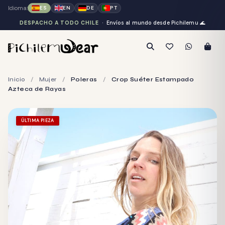
Idioma:
ES
EN
DE
PT
DESPACHO A TODO CHILE
· Envíos al mundo desde Pichilemu
🌊
Inicio
/
Mujer
/
Poleras
/
Crop Suéter Estampado
Azteca de Rayas
ÚLTIMA PIEZA