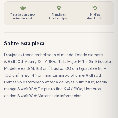
Tratada con vapor
Tienda en
14 días
antes de envío
Lilafken Apart
devolución
Sobre esta pieza
Dibujos aztecas embellecen el mundo. Desde siempre.
&#x1f90d; Adarry &#x1f90d; Talla Mujer M/L ( Sin Etiqueta ,
Modeloe es S/M, 168 cm) busto: 100 cm (ajustable 86 –
100 cm) largo: 44 cm manga: aprox. 51 cm &#x1f90d;
Llamativo estampado azteca de rayas &#x1f90d; Media
manga &#x1f90d; De punto fino &#x1f90d; Hombros
caídos &#x1f90d; Material: sin información