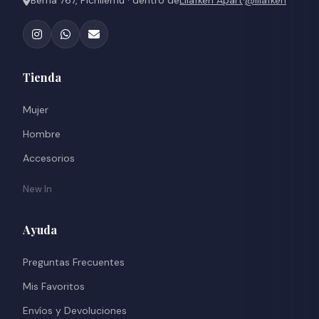
Berna 767, Pichilemu · dentro de
Lilafken Apart
·
@lilafken
Tienda
Mujer
Hombre
Accesorios
New In
Ayuda
Preguntas Frecuentes
Mis Favoritos
Envíos y Devoluciones