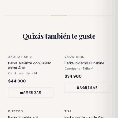
Quizás también te guste
ÚLTIMA PIEZA
ÚLTIMA PIEZA
AXARA PARIS
EXCO GIRL
Parka Aislante con Cuello
Parka Invierno Sunshine
extra Alto
Cardigans · Talla M
Cardigans · Talla M
Precio:
$34.900
Precio:
$44.900
AGREGAR
AGREGAR
ÚLTIMA PIEZA
ÚLTIMA PIEZA
BURTON
TNA
Parka Snowboard
Parka con Forro de Piel